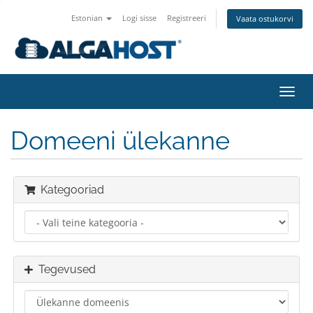
Estonian
Logi sisse
Registreeri
Vaata ostukorvi
Lülit
navig
Domeeni ülekanne
Kategooriad
Tegevused