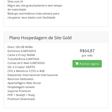
Sites com IA
Migre seu site gratuitamente e sem tempo
de inatividade
Backups automáticos toda semana para
recuperar seus dados com facilidade
Plano Hospedagem de Site Gold
Disco 100 GB NVMe
R$64,87
Domínios ILIMITADOS
Cache e Proxy NGINX
por mês
Transferência ILIMITADA
Contas de E-Mail ILIMITADAS
Assinar agora
SSL e Criador GRÁTIS
CPU e Memória 3 CPU e 4GB
Datacenter Internacional internacional
Recursos Dedicados
Apache/Nginx Web Server
Hospedagem Isolada
Suporte Premium
PHP + NodeJS + Ruby
Premium Downloads