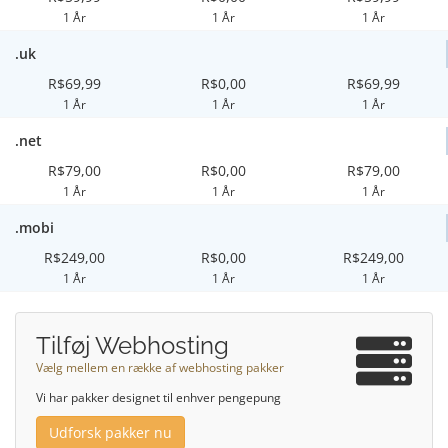
1 År
1 År
1 År
.uk
R$69,99
R$0,00
R$69,99
1 År
1 År
1 År
.net
R$79,00
R$0,00
R$79,00
1 År
1 År
1 År
.mobi
R$249,00
R$0,00
R$249,00
1 År
1 År
1 År
Tilføj Webhosting
Vælg mellem en række af webhosting pakker
Vi har pakker designet til enhver pengepung
Udforsk pakker nu