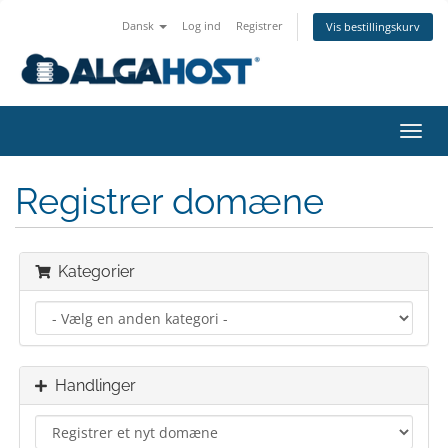
Dansk
Log ind
Registrer
Vis bestillingskurv
Skift
navig
Registrer domæne
Kategorier
Handlinger