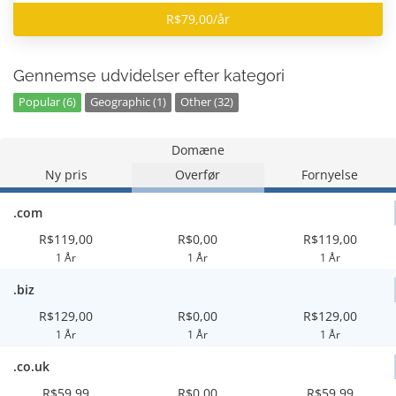
R$79,00/år
Gennemse udvidelser efter kategori
Popular (6)
Geographic (1)
Other (32)
Domæne
Ny pris
Overfør
Fornyelse
.com
R$119,00
R$0,00
R$119,00
1 År
1 År
1 År
.biz
R$129,00
R$0,00
R$129,00
1 År
1 År
1 År
.co.uk
R$59,99
R$0,00
R$59,99