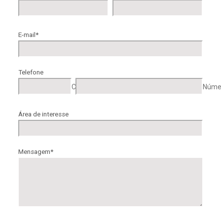
E-mail
*
Telefone
Código de área
Númer
Área de interesse
Mensagem
*