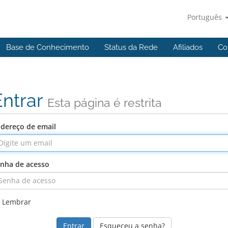
Português
Base de Conhecimento
Status da Rede
Afiliados
Co
Entrar
Esta página é restrita
dereço de email
nha de acesso
Lembrar
Esqueceu a senha?