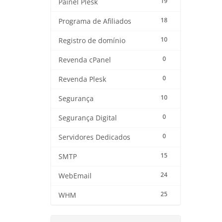
19
Painel Plesk
18
Programa de Afiliados
10
Registro de domínio
0
Revenda cPanel
0
Revenda Plesk
10
Segurança
0
Segurança Digital
0
Servidores Dedicados
15
SMTP
24
WebEmail
25
WHM