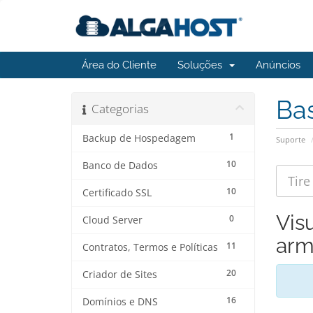
Área do Cliente
Soluções
Anúncios
Ba
Categorias
1
Backup de Hospedagem
Suporte
10
Banco de Dados
10
Certificado SSL
Vis
0
Cloud Server
arm
11
Contratos, Termos e Políticas
20
Criador de Sites
16
Domínios e DNS