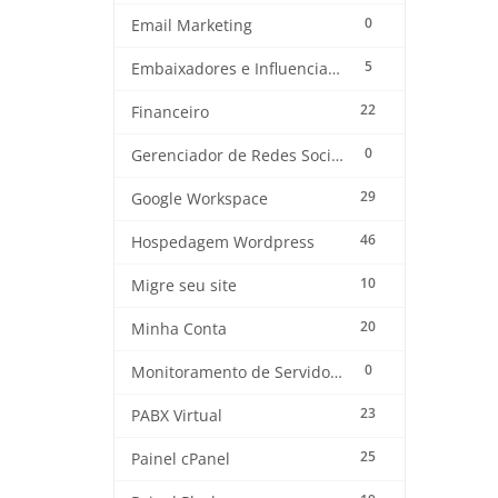
0
Email Marketing
5
Embaixadores e Influenciadores
22
Financeiro
0
Gerenciador de Redes Sociais
29
Google Workspace
46
Hospedagem Wordpress
10
Migre seu site
20
Minha Conta
0
Monitoramento de Servidores
23
PABX Virtual
25
Painel cPanel