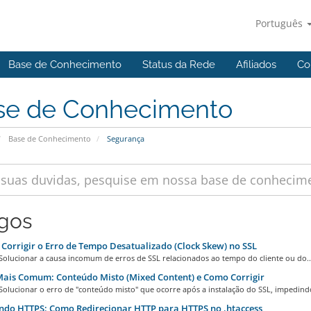
Português
Base de Conhecimento
Status da Rede
Afiliados
Co
se de Conhecimento
Base de Conhecimento
Segurança
igos
orrigir o Erro de Tempo Desatualizado (Clock Skew) no SSL
 Solucionar a causa incomum de erros de SSL relacionados ao tempo do cliente ou do..
ais Comum: Conteúdo Misto (Mixed Content) e Como Corrigir
Solucionar o erro de "conteúdo misto" que ocorre após a instalação do SSL, impedindo
do HTTPS: Como Redirecionar HTTP para HTTPS no .htaccess