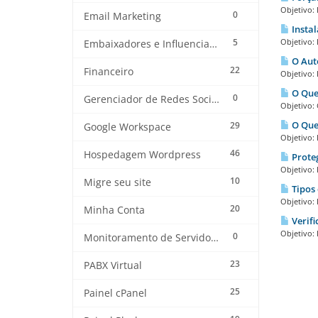
Objetivo: 
0
Email Marketing
Instal
5
Objetivo: 
Embaixadores e Influenciadores
O Auto
22
Financeiro
Objetivo: 
O Que
0
Gerenciador de Redes Sociais
Objetivo: 
O Que 
29
Google Workspace
Objetivo: 
46
Hospedagem Wordpress
Proteg
Objetivo: 
10
Migre seu site
Tipos 
Objetivo: 
20
Minha Conta
Verifi
Objetivo: 
0
Monitoramento de Servidores
23
PABX Virtual
25
Painel cPanel