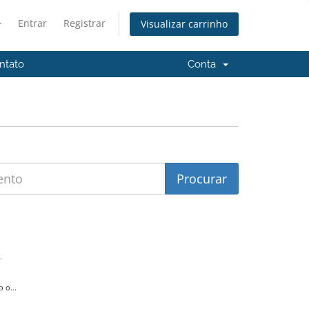
Entrar
Registrar
Visualizar carrinho
ntato
Conta
.
 o...