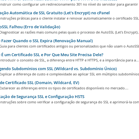
Instruir como configurar um redirecionamento 301 no nível do servidor para garantir 
ação Automática de SSL Gratuito (Let's Encrypt) no cPanel
Instruções práticas para o cliente instalar e renovar automaticamente o certificado SSL.
SSL Falhou (Erro de Validação)
Diagnosticar as razões mais comuns pelas quais o processo de AutoSSL (Let's Encrypt)..
 Fazer Quando o SSL Expira (Renovação Manual)
Guia para clientes com certificados antigos ou personalizados que não usam o AutoSSL 
É um Certificado SSL e Por Que Meu Site Precisa Dele?
Introduzir o conceito de SSL, a diferença entre HTTP e HTTPS, e a importância para a...
endo Subdomínios com SSL (Wildcard vs. Subdomínio Único)
Explicar a diferença de custo e complexidade ao aplicar SSL em múltiplos subdomínios.
de Certificado SSL (Domain, Wildcard, EV)
Esclarecer as diferenças entre os tipos de certificados disponíveis no mercado....
cação de Segurança SSL e Configuração HSTS
Instruções sobre como verificar a configuração de segurança do SSL e aprimorá-la com 