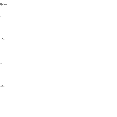
que...
..
.
e...
...
o...