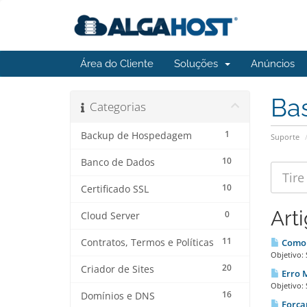
Área do Cliente
Soluções
Anúncios
Ba
Categorias
1
Backup de Hospedagem
Suporte
10
Banco de Dados
10
Certificado SSL
Art
0
Cloud Server
11
Contratos, Termos e Políticas
Como C
Objetivo:
20
Criador de Sites
Erro M
Objetivo: 
16
Domínios e DNS
Forçan