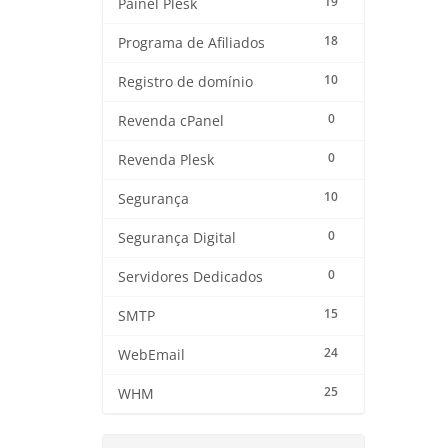
19
Painel Plesk
18
Programa de Afiliados
10
Registro de domínio
0
Revenda cPanel
0
Revenda Plesk
10
Segurança
0
Segurança Digital
0
Servidores Dedicados
15
SMTP
24
WebEmail
25
WHM