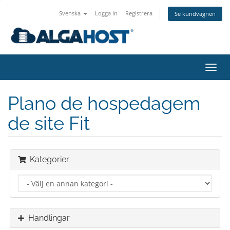
Svenska
Logga in
Registrera
Se kundvagnen
Växla
navig
Plano de hospedagem
de site Fit
Kategorier
Handlingar