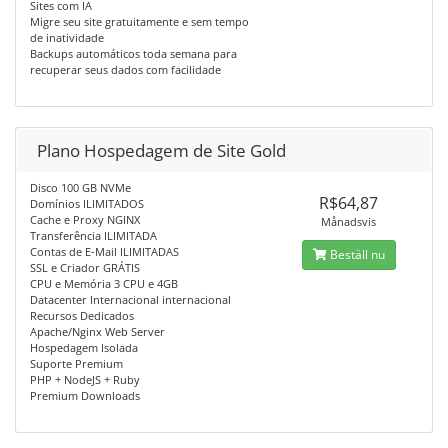
Sites com IA
Migre seu site gratuitamente e sem tempo
de inatividade
Backups automáticos toda semana para
recuperar seus dados com facilidade
Plano Hospedagem de Site Gold
Disco 100 GB NVMe
R$64,87
Domínios ILIMITADOS
Cache e Proxy NGINX
Månadsvis
Transferência ILIMITADA
Contas de E-Mail ILIMITADAS
Beställ nu
SSL e Criador GRÁTIS
CPU e Memória 3 CPU e 4GB
Datacenter Internacional internacional
Recursos Dedicados
Apache/Nginx Web Server
Hospedagem Isolada
Suporte Premium
PHP + NodeJS + Ruby
Premium Downloads