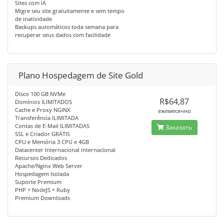
Sites com IA
Migre seu site gratuitamente e sem tempo
de inatividade
Backups automáticos toda semana para
recuperar seus dados com facilidade
Plano Hospedagem de Site Gold
Disco 100 GB NVMe
R$64,87
Domínios ILIMITADOS
Cache e Proxy NGINX
ежемесячно
Transferência ILIMITADA
Contas de E-Mail ILIMITADAS
Заказать
SSL e Criador GRÁTIS
CPU e Memória 3 CPU e 4GB
Datacenter Internacional internacional
Recursos Dedicados
Apache/Nginx Web Server
Hospedagem Isolada
Suporte Premium
PHP + NodeJS + Ruby
Premium Downloads