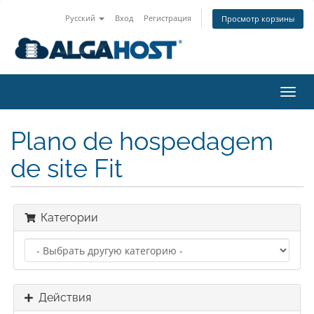
Русский
Вход
Регистрация
Просмотр корзины
Пере
нави
Plano de hospedagem
de site Fit
Категории
Действия