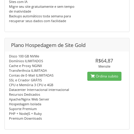
Sites com IA
Migre seu site gratuitamente e sem tempo
de inatividade
Backups automáticos toda semana para
recuperar seus dados com facilidade
Plano Hospedagem de Site Gold
Disco 100 GB NVMe
R$64,87
Domínios ILIMITADOS
Cache e Proxy NGINX
Mensile
Transferência ILIMITADA
Contas de E-Mail ILIMITADAS
Ordina subito
SSL e Criador GRÁTIS
CPU e Memória 3 CPU e 4GB
Datacenter Internacional internacional
Recursos Dedicados
Apache/Nginx Web Server
Hospedagem Isolada
Suporte Premium
PHP + NodeJS + Ruby
Premium Downloads