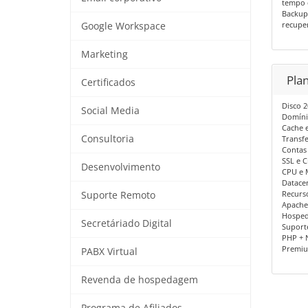
tempo 
Backup
recuper
Google Workspace
Marketing
Pla
Certificados
Disco 
Social Media
Domíni
Cache 
Consultoria
Transf
Contas
SSL e C
Desenvolvimento
CPU e 
Datacen
Recurs
Suporte Remoto
Apache
Hosped
Secretáriado Digital
Suport
PHP + 
Premi
PABX Virtual
Revenda de hospedagem
Programa de Afiliados