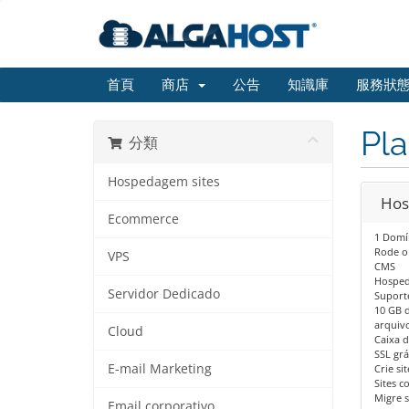
首頁
商店
公告
知識庫
服務狀
Pla
分類
Hospedagem sites
Hos
Ecommerce
1 Domín
Rode o
VPS
CMS
Hosped
Servidor Dedicado
Suporte
10 GB 
arquivo
Cloud
Caixa d
SSL grá
E-mail Marketing
Crie si
Sites c
Migre s
Email corporativo