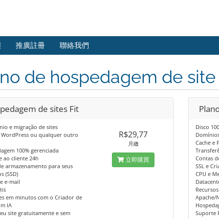
態
推廣註冊
聯絡我們
no de hospedagem de site 
pedagem de sites Fit
Plan
io e migração de sites
Disco 10
R$29,77
 WordPress ou qualquer outro
Domínio
Cache e 
月繳
agem 100% gerenciada
Transfer
 ao cliente 24h
Contas d
立即購買
de armazenamento para seus
SSL e Cr
s (SSD)
CPU e Me
e e-mail
Datacente
tis
Recursos
tes em minutos com o Criador de
Apache/N
om IA
Hospeda
eu site gratuitamente e sem
Suporte