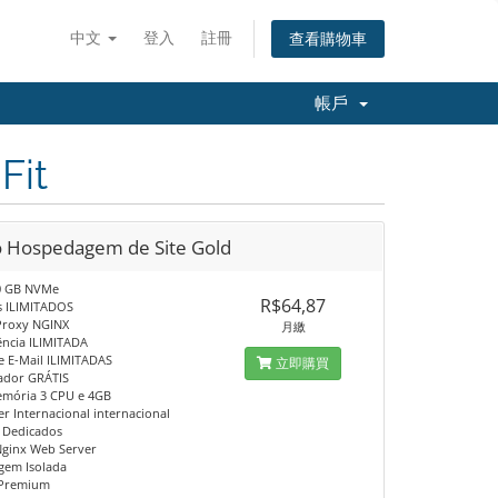
中文
登入
註冊
查看購物車
帳戶
Fit
o Hospedagem de Site Gold
0 GB NVMe
R$64,87
s ILIMITADOS
Proxy NGINX
月繳
ência ILIMITADA
e E-Mail ILIMITADAS
立即購買
iador GRÁTIS
mória 3 CPU e 4GB
r Internacional internacional
 Dedicados
ginx Web Server
gem Isolada
 Premium