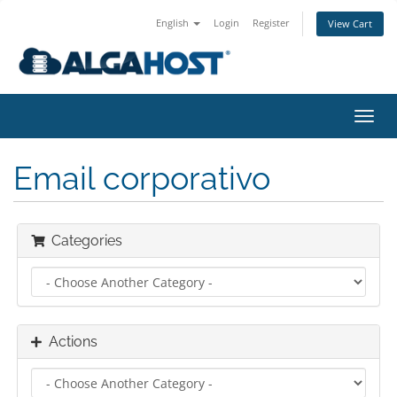
English
Login
Register
View Cart
togg
Email corporativo
Categories
Actions