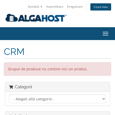
Română
Autentificare
Înregistrare
Coșul meu
Navi
Toggl
CRM
Grupul de produse nu conține nici un produs.
Categorii