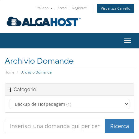
Italiano
Accedi
Registrati
Visualizza Carrello
Attiv
Navi
Archivio Domande
Home
Archivio Domande
Categorie