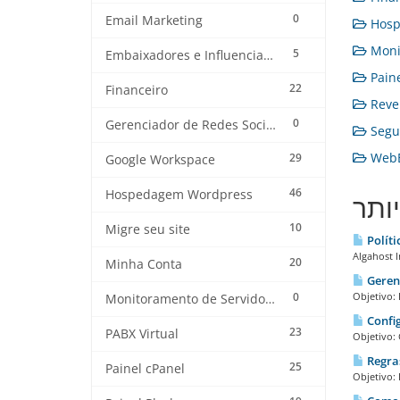
0
Email Marketing
Hosp
Monit
5
Embaixadores e Influenciadores
Paine
22
Financeiro
Reven
0
Gerenciador de Redes Sociais
Segur
WebE
29
Google Workspace
46
Hospedagem Wordpress
ותר
10
Migre seu site
Políti
Algahost I
20
Minha Conta
Gerenc
0
Objetivo: 
Monitoramento de Servidores
Confi
23
PABX Virtual
Objetivo: 
Regras
25
Painel cPanel
Objetivo: 