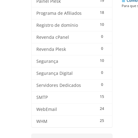
Como 
19
Painel Plesk
Para que 
18
Programa de Afiliados
10
Registro de domínio
0
Revenda cPanel
0
Revenda Plesk
10
Segurança
0
Segurança Digital
0
Servidores Dedicados
15
SMTP
24
WebEmail
25
WHM