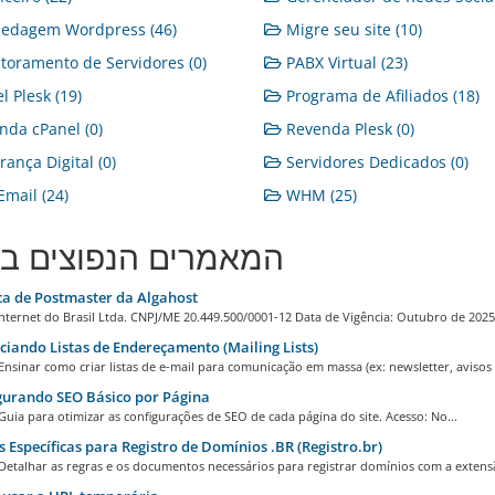
edagem Wordpress (46)
Migre seu site (10)
oramento de Servidores (0)
PABX Virtual (23)
l Plesk (19)
Programa de Afiliados (18)
da cPanel (0)
Revenda Plesk (0)
ança Digital (0)
Servidores Dedicados (0)
mail (24)
WHM (25)
המאמרים הנפוצים בי
ca de Postmaster da Algahost
nternet do Brasil Ltda. CNPJ/ME 20.449.500/0001-12 Data de Vigência: Outubro de 2025.
iando Listas de Endereçamento (Mailing Lists)
Ensinar como criar listas de e-mail para comunicação em massa (ex: newsletter, avisos a
gurando SEO Básico por Página
Guia para otimizar as configurações de SEO de cada página do site. Acesso: No...
 Específicas para Registro de Domínios .BR (Registro.br)
Detalhar as regras e os documentos necessários para registrar domínios com a extensã